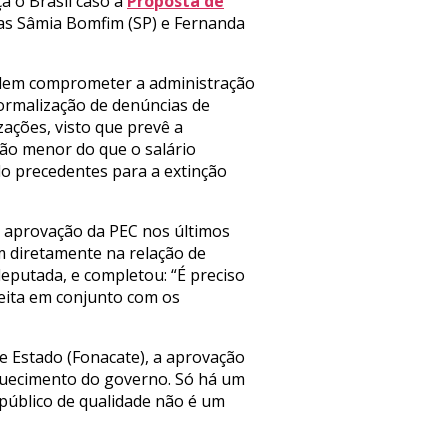
a o Brasil caso a
Proposta de
adas Sâmia Bomfim (SP) e Fernanda
podem comprometer a administração
 formalização de denúncias de
zações, visto que prevê a
ção menor do que o salário
ndo precedentes para a extinção
a aprovação da PEC nos últimos
m diretamente na relação de
eputada, e completou: “É preciso
eita em conjunto com os
e Estado (Fonacate), a aprovação
aquecimento do governo. Só há um
 público de qualidade não é um