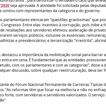
dministrativa”, para denunciar o verdadeiro caos que ameaç
/2020
seja aprovada. A atividade foi solicitada pelas deput
e contou com representantes da categoria e do governo.
, as parlamentares elencaram “questões gravíssimas” que 
lo Congresso. Entre elas: incentivo à corrupção, pois inibe a
de retaliações aos servidores efetivos; aceleração de privati
rarem serviços públicos, inclusive os essenciais; remunera
alhistas e previdenciários; e terceirização “irrestrita”, abri
 destacou a importância da mobilização social para barrar 
 entra em cena. É fundamental que as entidades pressione
tudo, com os parlamentares e com as categorias”, disse a d
quer discussão, sobre qualquer reestruturação, deva ser f
tante do Fórum Nacional Permanente de Carreiras Típicas d
iros. “As reformas têm que focar na melhoria e não no enfr
co forte, com servidoras e servidores valorizados. O serviço
ão”.