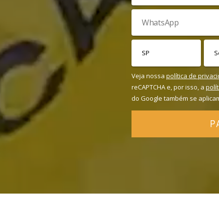
Veja nossa
política de privac
reCAPTCHA e, por isso, a
polí
do Google também se aplica
P