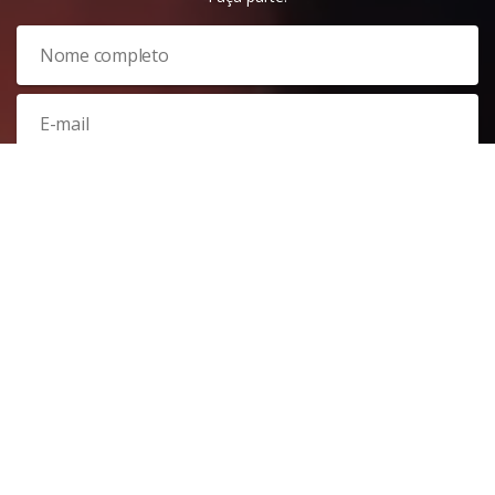
Veja nossa
política de privacidade
. Este site é protegido pelo
reCAPTCHA e, por isso, a
política de privacidade
e os
termos de
serviço
do Google também se aplicam.
PARTICIPAR