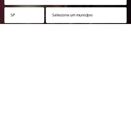
Veja nossa
política de privacidade
. Este site é protegido pelo
reCAPTCHA e, por isso, a
política de privacidade
e os
termos de
serviço
do Google também se aplicam.
PARTICIPAR