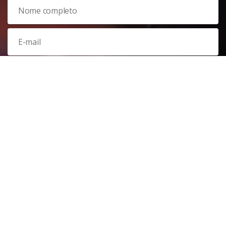
Veja nossa
política de privacidade
. Este site é protegido pelo
reCAPTCHA e, por isso, a
política de privacidade
e os
termos de
serviço
do Google também se aplicam.
PARTICIPAR