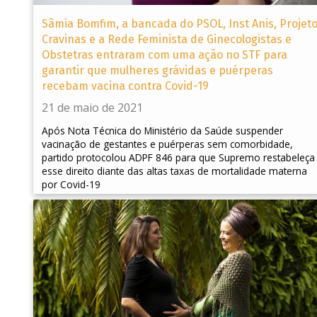
Sâmia Bomfim, a bancada do PSOL, Inst Anis, Projet
Cravinas e a Rede Feminista de Ginecologistas e
Obstetras entraram com uma ação no STF para
garantir que mulheres grávidas e puérperas
recebam vacina contra Covid-19
21 de maio de 2021
Após Nota Técnica do Ministério da Saúde suspender
vacinação de gestantes e puérperas sem comorbidade,
partido protocolou ADPF 846 para que Supremo restabeleça
esse direito diante das altas taxas de mortalidade materna
por Covid-19