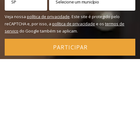
Veja nossa
política de privacidade
. Este site é protegido pelo
reCAPTCHA e, por isso, a
política de privacidade
e os
termos de
serviço
do Google também se aplicam.
PARTICIPAR