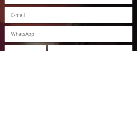
Veja nossa
política de privacidade
. Este site é protegido pelo
reCAPTCHA e, por isso, a
política de privacidade
e os
termos de
serviço
do Google também se aplicam.
PARTICIPAR