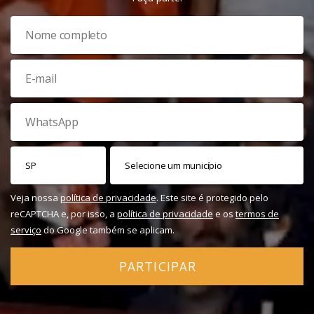
Veja nossa
política de privacidade
. Este site é protegido pelo
reCAPTCHA e, por isso, a
política de privacidade
e os
termos de
serviço
do Google também se aplicam.
PARTICIPAR