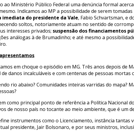
ao Ministério Público Federal uma denúncia formal acerca
o mesmo. Indicamos ao MP a possibilidade de serem tomadas 
a imediata do presidente da Vale
, Fabio Schvartsman, e d
necendo soltos, notoriamente atuam no sentido de corromper
eus interesses privados;
suspensão dos financiamentos pú
ões análogas à de Brumadinho; e até mesmo a possibilidad
ro.
e apresentamos
estamos em choque o episódio em MG. Três anos depois de 
 de danos incalculáveis e com centenas de pessoas mortas 
cendo rio abaixo? Comunidades inteiras varridas do mapa? Ma
pessoas?
 tem como principal ponto de referência a Política Nacional
ivos de nosso país no tocante ao meio ambiente, que é um d
efine instrumentos como o Licenciamento, instância tantas 
ual presidente, Jair Bolsonaro, e por seus ministros, inclu