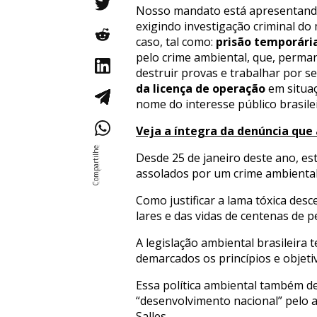
Nosso mandato está apresentando 
exigindo investigação criminal d
caso, tal como:
prisão temporári
pelo crime ambiental, que, perma
destruir provas e trabalhar por s
da licença de operação
em situaç
nome do interesse público brasilei
Veja a íntegra da denúncia qu
Desde 25 de janeiro deste ano, 
assolados por um crime ambiental
Como justificar a lama tóxica des
lares e das vidas de centenas de 
A legislação ambiental brasileira
demarcados os princípios e objet
Essa política ambiental também d
“desenvolvimento nacional” pelo at
Salles.