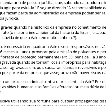
 mandatário de pessoa jurídica, que, sabendo da conduta cr
a agir para evitá-la.” E segue dizendo “A responsabilidade d
os que fazem parte da administração da empresa podem ser r
 jurídica.
graves quando há histórico da empresa no cometimento de 
ato (o maior crime ambiental da história do Brasil) e capac
dúvida de que a Vale tem muito dinheiro?).
o, é necessário enquadrar a Vale e seus responsáveis em vá
e 6 meses a 1 ano), provocar pela emissão de poluentes o per
 floresta de proteção permanente (art. 38, pena de 1 a 3 ano
agravada quando se tornam locais impróprios para habitação
a ser agravadas em, pois causaram danos irreversíveis e p
 por parte da empresa, que assegurava não haver riscos 
u um processo criminal contra o presidente da Vale? Por q
: as vidas humanas e as famílias afetadas, ou meia dúzia de
?
usive utilizando sua fortuna para custear propagandas diss