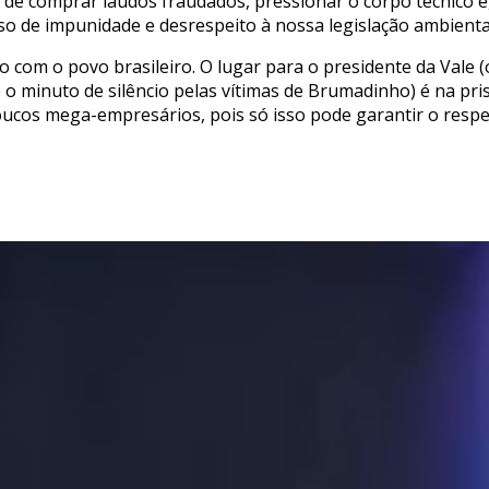
 comprar laudos fraudados, pressionar o corpo técnico e, 
oso de impunidade e desrespeito à nossa legislação ambienta
 com o povo brasileiro. O lugar para o presidente da Vale 
 o minuto de silêncio pelas vítimas de Brumadinho) é na pris
poucos mega-empresários, pois só isso pode garantir o resp