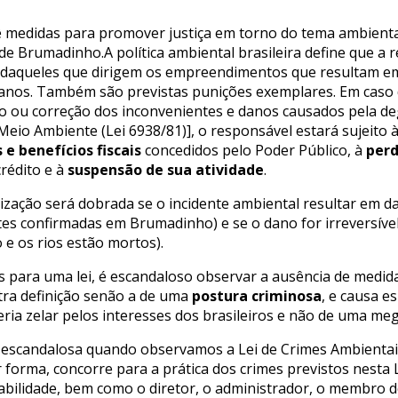
vê medidas para promover justiça em torno do tema ambienta
e Brumadinho.A política ambiental brasileira define que a 
daqueles que dirigem os empreendimentos que resultam em 
danos. Também são previstas punições exemplares. Em caso
o ou correção dos inconvenientes e danos causados pela de
 Meio Ambiente (Lei 6938/81)], o responsável estará sujeito 
 e benefícios fiscais
concedidos pelo Poder Público, à
perd
rédito e à
suspensão de sua atividade
.
lização será dobrada se o incidente ambiental resultar em 
s confirmadas em Brumadinho) e se o dano for irreversível 
 e os rios estão mortos).
s para uma lei, é escandaloso observar a ausência de medid
tra definição senão a de uma
postura criminosa
, e causa 
ria zelar pelos interesses dos brasileiros e não de uma meg
 escandalosa quando observamos a Lei de Crimes Ambientais 
forma, concorre para a prática dos crimes previstos nesta L
bilidade, bem como o diretor, o administrador, o membro d