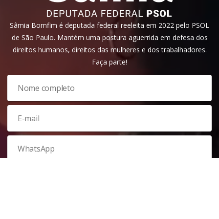
Sâmia Bomfim é deputada federal reeleita em 2022 pelo PSOL
de São Paulo. Mantém uma postura aguerrida em defesa dos
direitos humanos, direitos das mulheres e dos trabalhadores.
Faça parte!
Veja nossa
política de privacidade
. Este site é protegido pelo
reCAPTCHA e, por isso, a
política de privacidade
e os
termos de