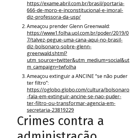
https://exame.abril.com.br/brasil/portaria-
666-de-moro-e-inconstitucional-e-imoral-
diz-professora-da-usp/
Ameaçou prender Glenn Greenwald:
https://www1.folha.uol.com.br/poder/2019/0
7/talvez-pegue-uma-cana-aqui-no-brasil-
diz-bolsonaro-sobre-glenn-
greenwald.shtml?
utm_source=twitter&utm_medium=social&ut
m_campaign=twfolha
Ameaçou extinguir a ANCINE “se não puder
ter filtro”:
https://oglobo.globo.com/cultura/bolsonaro
-fala-em-extinguir-ancine-se-nao-puder-
ter-filtro-ou-transformar-agencia-em-
secretaria-23819229
Crimes contra a
administração