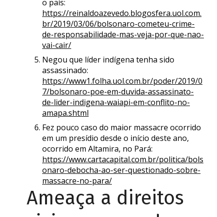
o país:
https://reinaldoazevedo.blogosfera.uol.com.
br/2019/03/06/bolsonaro-cometeu-crime-
de-responsabilidade-mas-veja-por-que-nao-
vai-cair/
Negou que líder indígena tenha sido
assassinado:
https://www1.folha.uol.com.br/poder/2019/0
7/bolsonaro-poe-em-duvida-assassinato-
de-lider-indigena-waiapi-em-conflito-no-
amapa.shtml
Fez pouco caso do maior massacre ocorrido
em um presídio desde o início deste ano,
ocorrido em Altamira, no Pará:
https://www.cartacapital.com.br/politica/bols
onaro-debocha-ao-ser-questionado-sobre-
massacre-no-para/
Ameaça a direitos