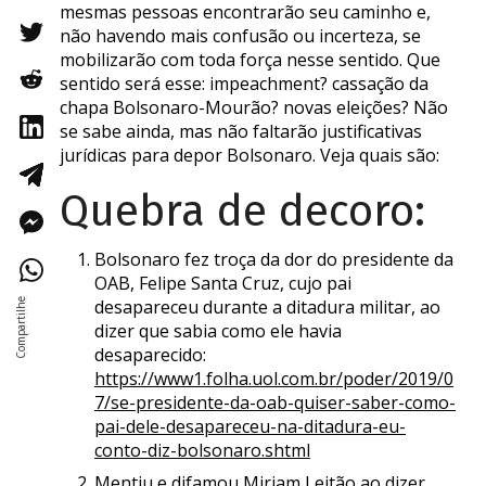
mesmas pessoas encontrarão seu caminho e,
não havendo mais confusão ou incerteza, se
mobilizarão com toda força nesse sentido. Que
sentido será esse: impeachment? cassação da
chapa Bolsonaro-Mourão? novas eleições? Não
se sabe ainda, mas não faltarão justificativas
jurídicas para depor Bolsonaro. Veja quais são:
Quebra de decoro:
Bolsonaro fez troça da dor do presidente da
OAB, Felipe Santa Cruz, cujo pai
desapareceu durante a ditadura militar, ao
dizer que sabia como ele havia
desaparecido:
https://www1.folha.uol.com.br/poder/2019/0
7/se-presidente-da-oab-quiser-saber-como-
pai-dele-desapareceu-na-ditadura-eu-
conto-diz-bolsonaro.shtml
Mentiu e difamou Miriam Leitão ao dizer