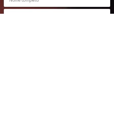
Veja nossa
política de privacidade
. Este site é protegido pelo
reCAPTCHA e, por isso, a
política de privacidade
e os
termos de
serviço
do Google também se aplicam.
PARTICIPAR