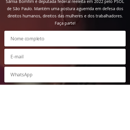
Sâmia Bomfim é deputada federal reeleita em 2022 pelo PSOL
de São Paulo. Mantém uma postura aguerrida em defesa dos
direitos humanos, direitos das mulheres e dos trabalhadores.
Faça parte!
Veja nossa
política de privacidade
. Este site é protegido pelo
reCAPTCHA e, por isso, a
política de privacidade
e os
termos de
serviço
do Google também se aplicam.