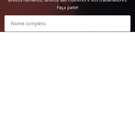
Faça parte!
Veja nossa
política de privacidade
. Este site é protegido pelo
reCAPTCHA e, por isso, a
política de privacidade
e os
termos de
serviço
do Google também se aplicam.
PARTICIPAR