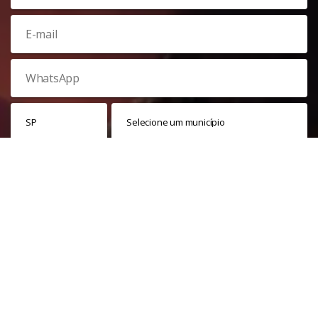
Veja nossa
política de privacidade
. Este site é protegido pelo
reCAPTCHA e, por isso, a
política de privacidade
e os
termos de
serviço
do Google também se aplicam.
PARTICIPAR