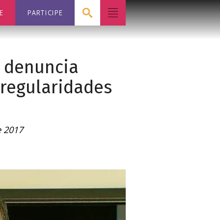
E
PARTICIPE
z denuncia
rregularidades
e 2017