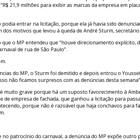
, “R$ 21,9 milhões para exibir as marcas da empresa em placa
podia entrar na licitação, porque ela já havia sido denuncia
um dos motivos que levou à queda de André Sturm, secretário
o que o MP entendeu que “houve direcionamento explícito, di
rnaval de rua de São Paulo”.
em.
ias do MP, o Sturm foi demitido e depois entrou o Yousse
sso não ficamos surpresos com as denúncias desta semana”,
o é muito grave porque há um suposto favorecimento à Ambe
 de empresa de fachada, que ganhou a licitação para passa
ontecendo, porque não é razoável que haja conchavos para 
m.
e no patrocínio do carnaval, a denúncia do MP expõe outro 