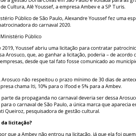
ue a gestão Doria/Covas em São Paulo é voltada para as g
 de Cultura, Alê Youssef, a empresa Ambev e a SP Turis.
tério Público de São Paulo, Alexandre Youssef fez uma espé
patrocinadora do carnaval 2020.
Ministério Público
019, Youssef abriu uma licitação para contratar patrocínio 
sa Arosuco, que, ao ganhar a licitação, poderia – de acordo
s empresas, desde que tal fato fosse comunicado ao municípi
 Arosuco não respeitou o prazo mínimo de 30 dias de anteced
resa chama Iti, 10% para o Ifood e 5% para a Ambev.
 parte da propaganda no carnaval deveria ser dessa Arosuco,
ara o carnaval de São Paulo, a única marca que aparecia e
nti Queiroz, pesquisadora de gestão cultural.
da licitação?
por que a Ambev não entrou na licitação, já que ela foi que