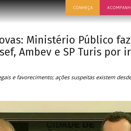
CONHEÇA
ACOMPANH
vas: Ministério Público fa
sef, Ambev e SP Turis por i
legais e favorecimento; ações suspeitas existem desd