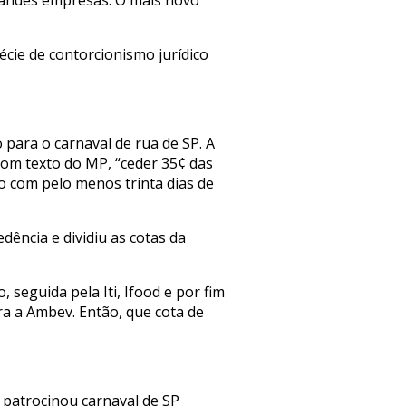
randes empresas. O mais novo
cie de contorcionismo jurídico
para o carnaval de rua de SP. A
 com texto do MP, “ceder 35¢ das
o com pelo menos trinta dias de
ência e dividiu as cotas da
 seguida pela Iti, Ifood e por fim
ra a Ambev. Então, que cota de
m patrocinou carnaval de SP