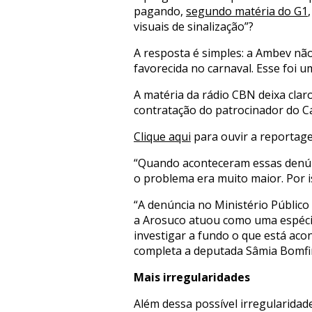
pagando,
segundo matéria do G1
visuais de sinalização”?
A resposta é simples: a Ambev não 
favorecida no carnaval. Esse foi 
A matéria da rádio CBN deixa clar
contratação do patrocinador do Ca
Clique aqui
para ouvir a reportag
“Quando aconteceram essas denúnc
o problema era muito maior. Por i
“A denúncia no Ministério Públic
a Arosuco atuou como uma espécie
investigar a fundo o que está ac
completa a deputada Sâmia Bomfi
Mais irregularidades
Além dessa possível irregularidad