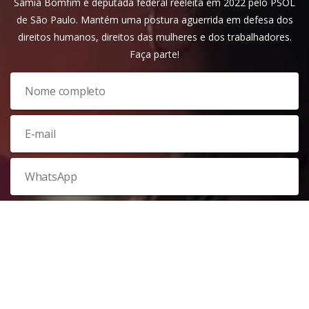
Sâmia Bomfim é deputada federal reeleita em 2022 pelo PSOL
de São Paulo. Mantém uma postura aguerrida em defesa dos
direitos humanos, direitos das mulheres e dos trabalhadores.
Faça parte!
Veja nossa
política de privacidade
. Este site é protegido pelo
reCAPTCHA e, por isso, a
política de privacidade
e os
termos de
serviço
do Google também se aplicam.