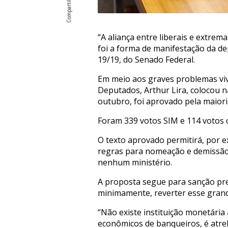
“A aliança entre liberais e extre
foi a forma de manifestação da d
19/19, do Senado Federal.
Em meio aos graves problemas viv
Deputados, Arthur Lira, colocou n
outubro, foi aprovado pela maiori
Foram 339 votos SIM e 114 votos c
O texto aprovado permitirá, por e
regras para nomeação e demissão.
nenhum ministério.
A proposta segue para sanção pre
minimamente, reverter esse grand
“Não existe instituição monetári
econômicos de banqueiros, é atrel