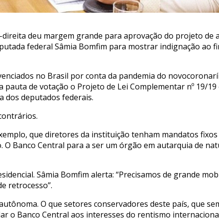
ma-direita deu margem grande para aprovação do projeto de
eputada federal Sâmia Bomfim para mostrar indignação ao f
enciados no Brasil por conta da pandemia do novocoronarí
a pauta de votação o Projeto de Lei Complementar nº 19/19 e
a dos deputados federais.
ontrários.
xemplo, que diretores da instituição tenham mandatos fixos
 O Banco Central para a ser um órgão em autarquia de natu
sidencial. Sâmia Bomfim alerta: “Precisamos de grande mobi
e retrocesso”.
a autônoma. O que setores conservadores deste país, que se
ar o Banco Central aos interesses do rentismo internacional