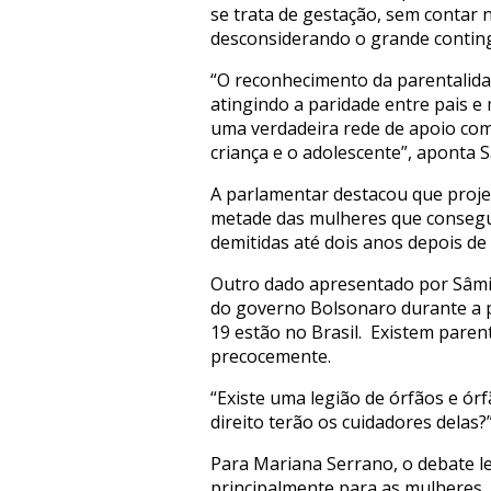
se trata de gestação, sem contar 
desconsiderando o grande continge
“O reconhecimento da parentalida
atingindo a paridade entre pais e
uma verdadeira rede de apoio comu
criança e o adolescente”, aponta 
A parlamentar destacou que proj
metade das mulheres que consegue
demitidas até dois anos depois d
Outro dado apresentado por Sâmia
do governo Bolsonaro durante a p
19 estão no Brasil. Existem pare
precocemente.
“Existe uma legião de órfãos e órf
direito terão os cuidadores delas?
Para Mariana Serrano, o debate l
principalmente para as mulheres. 