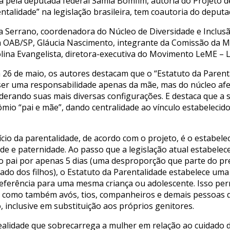
ta pela deputada federal Sâmia Bomfim, autoria do Projeto de
ntalidade” na legislação brasileira, tem coautoria do deput
a Serrano, coordenadora do Núcleo de Diversidade e Inclu
a OAB/SP, Gláucia Nascimento, integrante da Comissão da M
olina Evangelista, diretora-executiva do Movimento LeME – L
a 26 de maio, os autores destacam que o “Estatuto da Parent
 ser uma responsabilidade apenas da mãe, mas do núcleo afe
derando suas mais diversas configurações. E destaca que a s
io “pai e mãe”, dando centralidade ao vínculo estabelecido
cio da parentalidade, de acordo com o projeto, é o estabele
de e paternidade. Ao passo que a legislação atual estabelec
e o pai por apenas 5 dias (uma desproporção que parte do p
ado dos filhos), o Estatuto da Parentalidade estabelece uma 
referência para uma mesma criança ou adolescente. Isso pe
ça, como também avós, tios, companheiros e demais pessoas
, inclusive em substituição aos próprios genitores.
ealidade que sobrecarrega a mulher em relação ao cuidado d