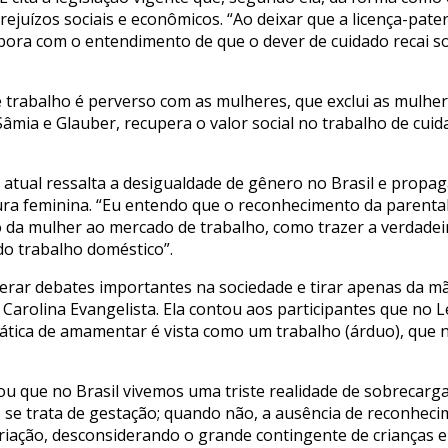
uízos sociais e econômicos. “Ao deixar que a licença-patern
obora com o entendimento de que o dever de cuidado recai s
trabalho é perverso com as mulheres, que exclui as mulher
âmia e Glauber, recupera o valor social no trabalho de cuida
i atual ressalta a desigualdade de gênero no Brasil e propag
ura feminina. “Eu entendo que o reconhecimento da parental
o da mulher ao mercado de trabalho, como trazer a verdadeir
do trabalho doméstico”.
gerar debates importantes na sociedade e tirar apenas da m
e Carolina Evangelista. Ela contou aos participantes que no
tica de amamentar é vista como um trabalho (árduo), que n
 que no Brasil vivemos uma triste realidade de sobrecarga
 se trata de gestação; quando não, a ausência de reconheci
criação, desconsiderando o grande contingente de crianças 