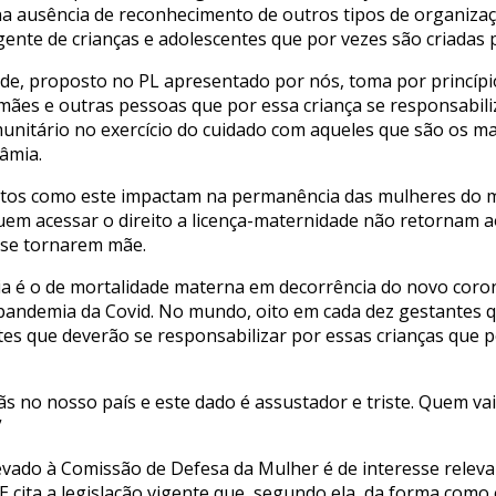
na ausência de reconhecimento de outros tipos de organizaçã
nte de crianças e adolescentes que por vezes são criadas pe
de, proposto no PL apresentado por nós, toma por princíp
 mães e outras pessoas que por essa criança se responsabil
nitário no exercício do cuidado com aqueles que são os mai
Sâmia.
etos como este impactam na permanência das mulheres do m
m acessar o direito a licença-maternidade não retornam a
e se tornarem mãe.
 é o de mortalidade materna em decorrência do novo coron
andemia da Covid. No mundo, oito em cada dez gestantes q
ntes que deverão se responsabilizar por essas crianças que
ãs no nosso país e este dado é assustador e triste. Quem va
”
evado à Comissão de Defesa da Mulher é de interesse releva
E cita a legislação vigente que, segundo ela, da forma como