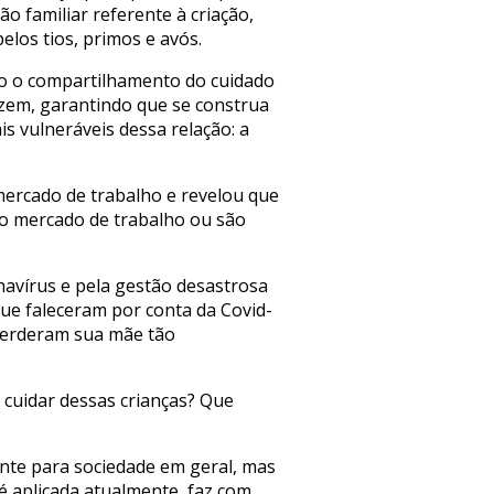
o familiar referente à criação,
los tios, primos e avós.
io o compartilhamento do cuidado
izem, garantindo que se construa
s vulneráveis dessa relação: a
ercado de trabalho e revelou que
o mercado de trabalho ou são
avírus e pela gestão desastrosa
ue faleceram por conta da Covid-
 perderam sua mãe tão
i cuidar dessas crianças? Que
nte para sociedade em geral, mas
 é aplicada atualmente, faz com