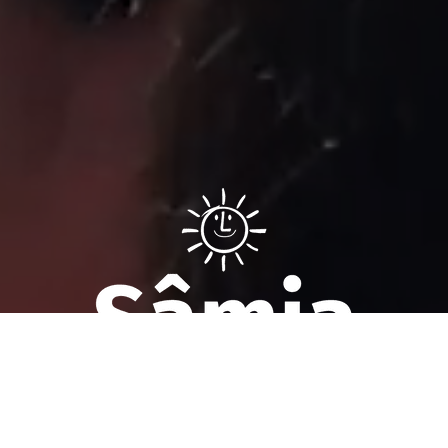
Sâmia Bomfim é deputada federal reeleita em 2022 pelo PSOL
de São Paulo. Mantém uma postura aguerrida em defesa dos