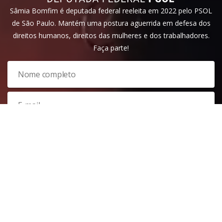
Sâmia Bomfim é deputada federal reeleita em 2022 pelo PSOL
de São Paulo. Mantém uma postura aguerrida em defesa dos
direitos humanos, direitos das mulheres e dos trabalhadores.
Faça parte!
Veja nossa
política de privacidade
. Este site é protegido pelo
reCAPTCHA e, por isso, a
política de privacidade
e os
termos de
serviço
do Google também se aplicam.