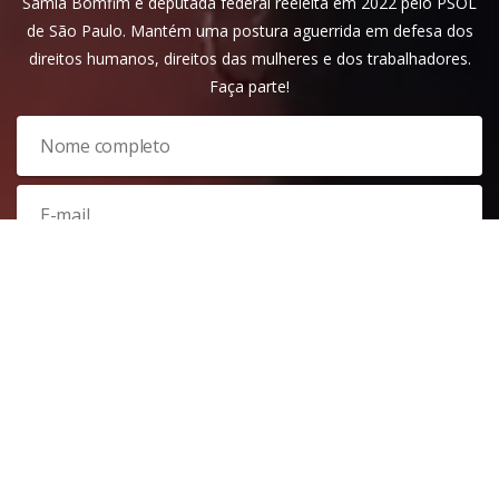
Sâmia Bomfim é deputada federal reeleita em 2022 pelo PSOL
de São Paulo. Mantém uma postura aguerrida em defesa dos
direitos humanos, direitos das mulheres e dos trabalhadores.
Faça parte!
Veja nossa
política de privacidade
. Este site é protegido pelo
reCAPTCHA e, por isso, a
política de privacidade
e os
termos de
serviço
do Google também se aplicam.