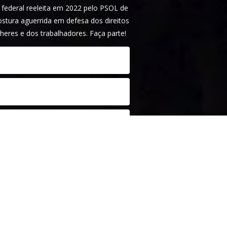
ederal reeleita em 2022 pelo PSOL de
tura aguerrida em defesa dos direitos
heres e dos trabalhadores. Faça parte!
idade
. Este site é protegido pelo
tica de privacidade
e os
termos de serviço
m.