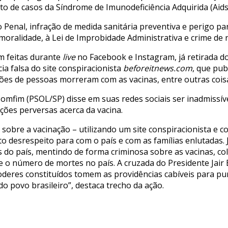
o de casos da Síndrome de Imunodeficiência Adquirida (Aids
 Penal, infração de medida sanitária preventiva e perigo pa
 moralidade, à Lei de Improbidade Administrativa e crime de 
m feitas durante
live
no Facebook e Instagram, já retirada do
cia falsa do site conspiracionista
beforeitnews.com
, que pub
ões de pessoas morreram com as vacinas, entre outras cois
omfim (PSOL/SP) disse em suas redes sociais ser inadmissív
ções perversas acerca da vacina.
 sobre a vacinação – utilizando um site conspiracionista e 
o desrespeito para com o país e com as famílias enlutadas. 
eis do país, mentindo de forma criminosa sobre as vacinas, c
o número de mortes no país. A cruzada do Presidente Jair B
oderes constituídos tomem as providências cabíveis para pu
o povo brasileiro”, destaca trecho da ação.