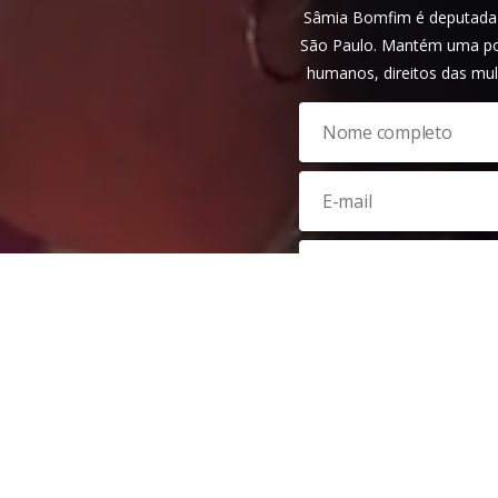
Sâmia Bomfim é deputada f
São Paulo. Mantém uma pos
humanos, direitos das mul
Veja nossa
política de privac
reCAPTCHA e, por isso, a
polí
do Google também se aplica