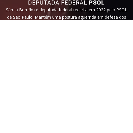
Sâmia Bomfim é deputada federal reeleita em 2022 pelo PSOL
de São Paulo. Mantém uma postura aguerrida em defesa dos
direitos humanos, direitos das mulheres e dos trabalhadores.
Faça parte!
Veja nossa
política de privacidade
. Este site é protegido pelo
reCAPTCHA e, por isso, a
política de privacidade
e os
termos de
serviço
do Google também se aplicam.