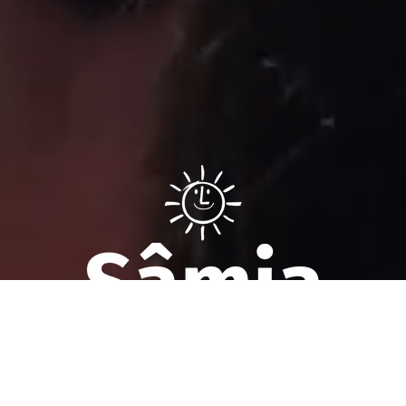
Sâmia Bomfim é deputada federal reeleita em 2022 pelo PSOL
de São Paulo. Mantém uma postura aguerrida em defesa dos
direitos humanos, direitos das mulheres e dos trabalhadores.