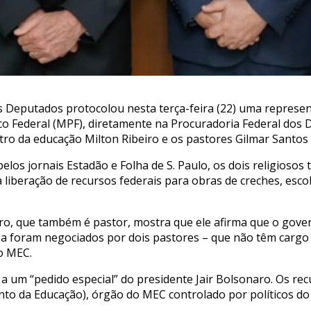
Deputados protocolou nesta terça-feira (22) uma represen
co Federal (MPF), diretamente na Procuradoria Federal dos D
stro da educação Milton Ribeiro e os pastores Gilmar Santos
los jornais Estadão e Folha de S. Paulo, os dois religiosos
 liberação de recursos federais para obras de creches, esc
ro, que também é pastor, mostra que ele afirma que o gover
rba foram negociados por dois pastores – que não têm car
o MEC.
e a um “pedido especial” do presidente Jair Bolsonaro. Os r
to da Educação), órgão do MEC controlado por políticos do