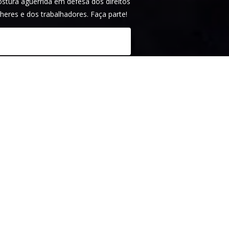
tura aguerrida em defesa dos direitos
heres e dos trabalhadores. Faça parte!
idade
. Este site é protegido pelo
tica de privacidade
e os
termos de serviço
m.
ARTICIPAR