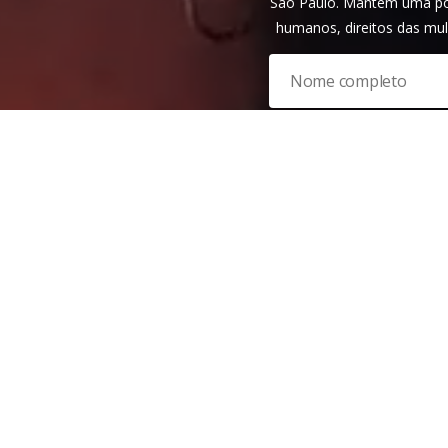
São Paulo. Mantém uma pos
humanos, direitos das mul
Veja nossa
política de privac
reCAPTCHA e, por isso, a
polí
do Google também se aplica
P