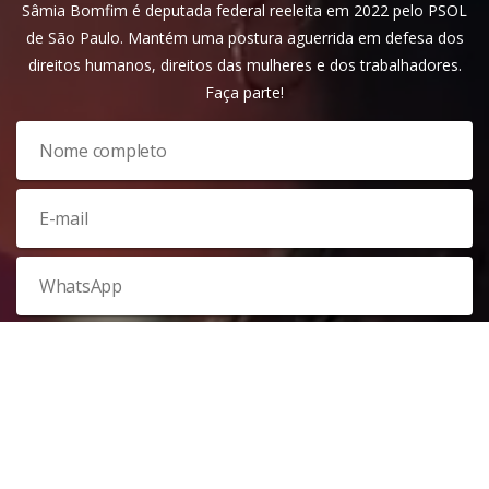
Sâmia Bomfim é deputada federal reeleita em 2022 pelo PSOL
de São Paulo. Mantém uma postura aguerrida em defesa dos
direitos humanos, direitos das mulheres e dos trabalhadores.
Faça parte!
Veja nossa
política de privacidade
. Este site é protegido pelo
reCAPTCHA e, por isso, a
política de privacidade
e os
termos de
serviço
do Google também se aplicam.