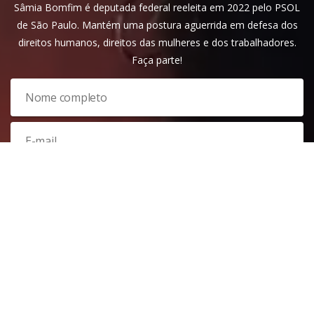
Sâmia Bomfim é deputada federal reeleita em 2022 pelo PSOL
de São Paulo. Mantém uma postura aguerrida em defesa dos
direitos humanos, direitos das mulheres e dos trabalhadores.
Faça parte!
Veja nossa
política de privacidade
. Este site é protegido pelo
reCAPTCHA e, por isso, a
política de privacidade
e os
termos de
serviço
do Google também se aplicam.