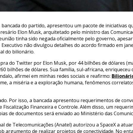
 bancada do partido, apresentou um pacote de iniciativas 
resário Elon Musk, arquitetado pelo ministro das Comunicaç
eunião tinha sido negada oficialmente pelo governo, apesar 
o Executivo não divulgou detalhes do acordo firmado em jan
l do bilionário.
pra do Twitter por Elon Musk, por 44 bilhões de dólares (ma
0 bilhões de dólares. Sua família, sul-africana, enriqueceu
ndalo, afirmei em minhas redes sociais e reafirmo:
Bilionári
e, a miséria e a exploração humana, fenômenos correlatos à
cado. Por isso, a bancada apresentou requerimentos de conv
e Fiscalização Financeira e Controle. Além disso, um reque
ias de documentos será enviado ao Ministério das Comunic
nal de Telecomunicações (Anatel) autorizou a SpaceX a atua
 sob argumento de realizar projetos de conectividade. No en