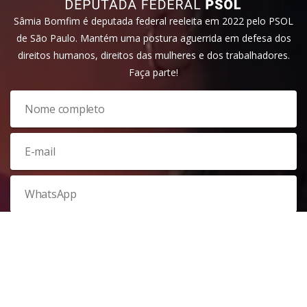
Sâmia Bomfim é deputada federal reeleita em 2022 pelo PSOL
de São Paulo. Mantém uma postura aguerrida em defesa dos
direitos humanos, direitos das mulheres e dos trabalhadores.
Faça parte!
Veja nossa
política de privacidade
. Este site é protegido pelo
reCAPTCHA e, por isso, a
política de privacidade
e os
termos de
serviço
do Google também se aplicam.