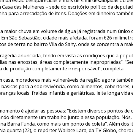
ainda estão desaparecidas e mais de 4 mil desalojadas ou d
, a Casa das Mulheres – sede do escritório político da depu
nha para arrecadação de itens. Doações em dinheiro també
, a maior chuva em volume de água já registrada num único di
o. Em São Sebastião, cidade mais afetada, foram 626 milíme
s de terra no bairro Vila do Sahy, onde se concentra a maior
ragédia anunciada, tendo em vista as condições que a popul
ias nas encostas, áreas completamente inapropriadas”. “Sem
a de produção completamente irresponsável”, completa.
m casa, moradores mais vulneráveis da região agora também 
básicas para a sobrevivência, como alimentos, cobertores, 
anças locais, fraldas infantis e geriátricas, leite longa vida 
 momento é ajudar as pessoas: “Existem diversos pontos de 
zando diretamente um trabalho junto a essa população. Nós
, na Barra Funda, como mais um ponto de coleta”. Além dos i
Na quarta (22), o repórter Wallace Lara, da TV Globo, chorou