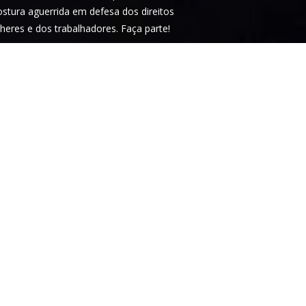
tura aguerrida em defesa dos direitos
heres e dos trabalhadores. Faça parte!
idade
. Este site é protegido pelo
tica de privacidade
e os
termos de serviço
m.
ARTICIPAR