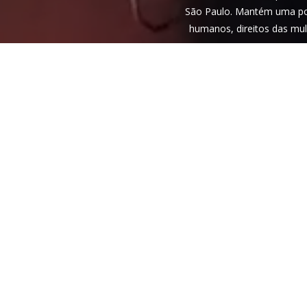
São Paulo. Mantém uma pos
humanos, direitos das mul
Veja nossa
política de privac
reCAPTCHA e, por isso, a
polí
do Google também se aplica
P