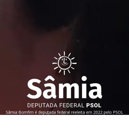
Sâmia Bomfim é deputada federal reeleita em 2022 pelo PSOL
de São Paulo. Mantém uma postura aguerrida em defesa dos
direitos humanos, direitos das mulheres e dos trabalhadores.