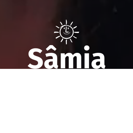
Sâmia Bomfim é deputada federal reeleita em 2022 pelo PSOL
de São Paulo. Mantém uma postura aguerrida em defesa dos
direitos humanos, direitos das mulheres e dos trabalhadores.
Faça parte!