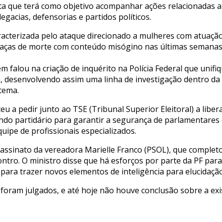
a que terá como objetivo acompanhar ações relacionadas a 
egacias, defensorias e partidos políticos.
caracterizada pelo ataque direcionado a mulheres com atuação
meaças de morte com conteúdo misógino nas últimas semanas
 falou na criação de inquérito na Polícia Federal que unifi
a, desenvolvendo assim uma linha de investigação dentro da i
tema.
 a pedir junto ao TSE (Tribunal Superior Eleitoral) a libe
undo partidário para garantir a segurança de parlamentare
uipe de profissionais especializados.
sassinato da vereadora Marielle Franco (PSOL), que comple
ro. O ministro disse que há esforços por parte da PF par
para trazer novos elementos de inteligência para elucidação
 foram julgados, e até hoje não houve conclusão sobre a ex