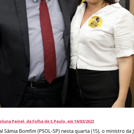
luna Painel, da Folha de S.Paulo, em 1
6
/03/2023
 Sâmia Bomfim (PSOL-SP) nesta quarta (15), o ministro da Jus