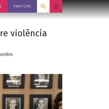
E
PARTICIPE
re violência
Bomfim.