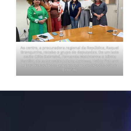
Ao centro, a procuradora regional da República, Raquel
Branquinho, recebe o grupo de deputadas. De um lado
estão Célia Xakriabá, Fernanda Melchionna e Sâmia
Bomfim, do outra estão Juliana Cardoso, Talíria Petrone
e Erika Kokay (Foto: Leandro Rodrigues/ASCOM-Sâmia
Bomfim)