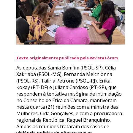
Texto originalmente publicado pela Revista Fórum
As deputadas Sâmia Bomfim (PSOL-SP), Célia
Xakriabá (PSOL-MG), Fernanda Melchionna
(PSOL-RS), Talíria Petrone (PSOL-RJ), Erika
Kokay (PT-DF) e Juliana Cardoso (PT-SP), que
respondem à tentativa misógina de intimidação
no Conselho de Ética da Câmara, mantiveram
nesta quarta (21) reuniões com a ministra das
Mulheres, Cida Gonçalves, e com a procuradora
regional da República, Raquel Branquinho.
Ambas as reuniões trataram dos casos de
violência política de gênero que as