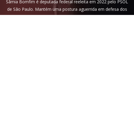
Sâmia Bomfim é deputada federal reeleita em 2022 pelo PSOL
de São Paulo. Mantém uma postura aguerrida em defesa dos
direitos humanos, direitos das mulheres e dos trabalhadores.
Faça parte!
Veja nossa
política de privacidade
. Este site é protegido pelo
reCAPTCHA e, por isso, a
política de privacidade
e os
termos de
serviço
do Google também se aplicam.