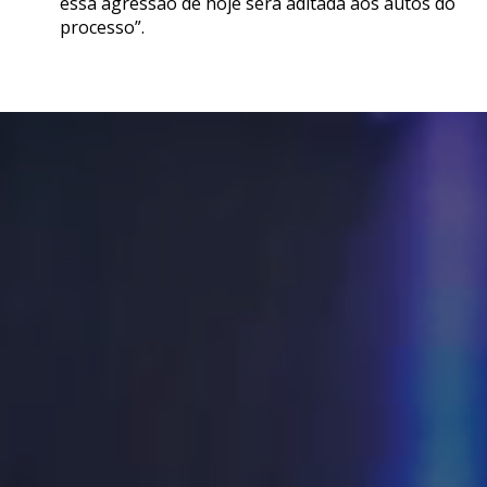
essa agressão de hoje será aditada aos autos do
processo”.