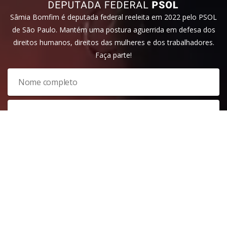
Sâmia Bomfim é deputada federal reeleita em 2022 pelo PSOL
de São Paulo. Mantém uma postura aguerrida em defesa dos
direitos humanos, direitos das mulheres e dos trabalhadores.
Faça parte!
Veja nossa
política de privacidade
. Este site é protegido pelo
reCAPTCHA e, por isso, a
política de privacidade
e os
termos de
serviço
do Google também se aplicam.