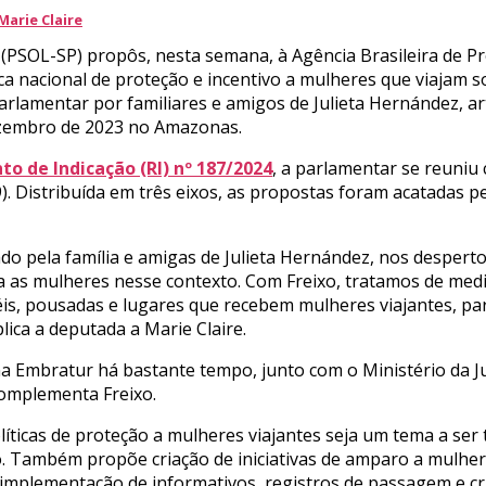
Marie Claire
(PSOL-SP) propôs, nesta semana, à Agência Brasileira de 
ica nacional de proteção e incentivo a mulheres que viajam s
amentar por familiares e amigos de Julieta Hernández, artis
ezembro de 2023 no Amazonas.
o de Indicação (RI) nº 187/2024
, a parlamentar se reuniu
19). Distribuída em três eixos, as propostas foram acatadas 
o pela família e amigas de Julieta Hernández, nos despert
a as mulheres nesse contexto. Com Freixo, tratamos de med
téis, pousadas e lugares que recebem mulheres viajantes, p
plica a deputada a Marie Claire.
na Embratur há bastante tempo, junto com o Ministério da 
complementa Freixo.
ticas de proteção a mulheres viajantes seja um tema a ser 
ambém propõe criação de iniciativas de amparo a mulheres
mplementação de informativos, registros de passagem e cr