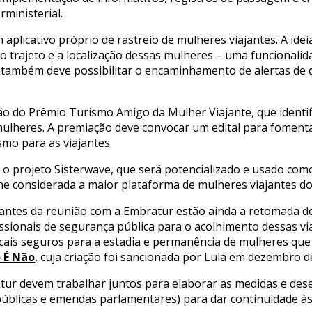
ministerial.
licativo próprio de rastreio de mulheres viajantes. A idei
rajeto e a localização dessas mulheres – uma funcionalidad
p também deve possibilitar o encaminhamento de alertas de
ão do Prêmio Turismo Amigo da Mulher Viajante, que identif
mulheres. A premiação deve convocar um edital para foment
mo para as viajantes.
 o projeto Sisterwave, que será potencializado e usado como
e considerada a maior plataforma de mulheres viajantes do 
ntes da reunião com a Embratur estão ainda a retomada de
fissionais de segurança pública para o acolhimento dessas v
ocais seguros para a estadia e permanência de mulheres que 
 É Não
, cuja criação foi sancionada por Lula em dezembro d
ur devem trabalhar juntos para elaborar as medidas e desen
públicas e emendas parlamentares) para dar continuidade às i