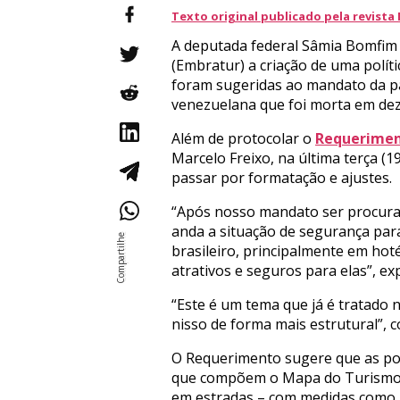
Texto original publicado pela revista 
A deputada federal Sâmia Bomfim 
(Embratur) a criação de uma polít
foram sugeridas ao mandato da parl
venezuelana que foi morta em d
Além de protocolar o
Requeriment
Marcelo Freixo, na última terça (
passar por formatação e ajustes.
“Após nosso mandato ser procurad
anda a situação de segurança par
brasileiro, principalmente em ho
atrativos e seguros para elas”, ex
“Este é um tema que já é tratado 
nisso de forma mais estrutural”, 
O Requerimento sugere que as polí
que compõem o Mapa do Turismo. T
em estradas – com medidas como i