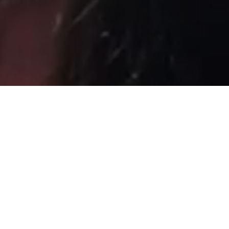
Sâmia Bomfim é deputada federal reeleita em 2022 pelo PSOL
de São Paulo. Mantém uma postura aguerrida em defesa dos