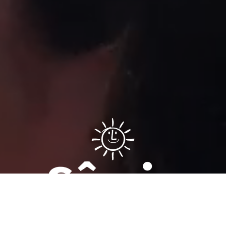
Sâmia Bomfim é deputada federal reeleita em 2022 pelo PSOL