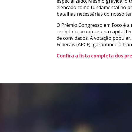
especializado. Mesmo grávida, o t
elencado como fundamental no pro
batalhas necessárias do nosso te
O Prêmio Congresso em Foco é a m
cerimônia aconteceu na capital f
de convidados. A votação popular, 
Federais (APCF), garantindo a tran
Confira a lista completa dos p