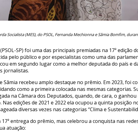
erda Socialista (MES), do PSOL, Fernanda Mechionna e Sâmia Bomfim, dura
(PSOL-SP) foi uma das principais premiadas na 17ª edição 
cida pelo público e por especialistas como uma das parlam
a ficou em segundo lugar como a melhor deputada do país e d
 jornalistas.
ue Sâmia recebeu amplo destaque no prêmio. Em 2023, foi 
lidando como a primeira colocada nas mesmas categorias. Su
gada na Câmara dos Deputados, quando, de cara, o ganhou o
. Nas edições de 2021 e 2022 ela ocupou a quinta posição n
geada diversas vezes nas categorias “Clima e Sustentabilid
 17ª entrega do prêmio, mas celebrou a conquista nas redes
sua atuação: