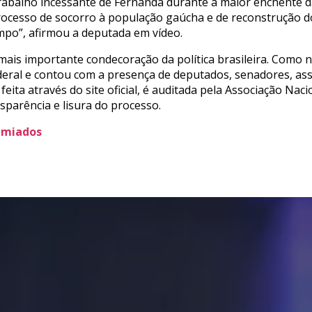
rabalho incessante de Fernanda durante a maior enchente da
cesso de socorro à população gaúcha e de reconstrução do
mpo”, afirmou a deputada em vídeo.
ais importante condecoração da política brasileira. Como n
ederal e contou com a presença de deputados, senadores, a
feita através do site oficial, é auditada pela Associação Naci
sparência e lisura do processo.
remiados