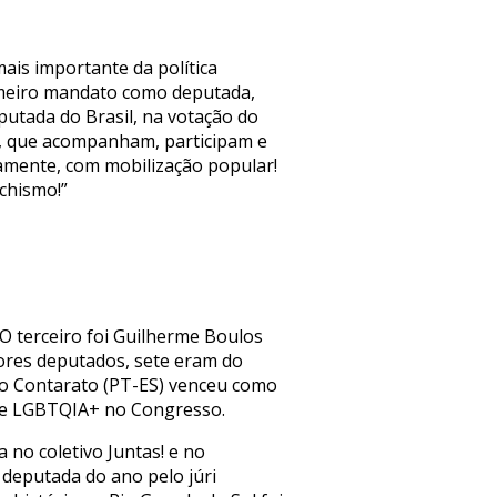
is importante da política
rimeiro mandato como deputada,
putada do Brasil, na votação do
ês, que acompanham, participam e
vamente, com mobilização popular!
chismo!”
 O terceiro foi Guilherme Boulos
hores deputados, sete eram do
no Contarato (PT-ES) venceu como
ade LGBTQIA+ no Congresso.
 no coletivo Juntas! e no
 deputada do ano pelo júri