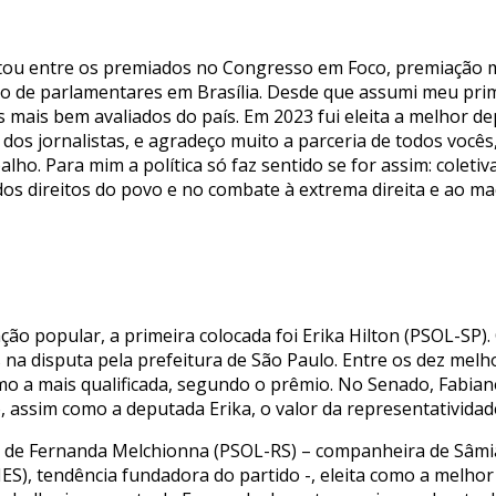
ou entre os premiados no Congresso em Foco, premiação ma
ação de parlamentares em Brasília. Desde que assumi meu p
 mais bem avaliados do país. Em 2023 fui eleita a melhor de
dos jornalistas, e agradeço muito a parceria de todos voc
ho. Para mim a política só faz sentido se for assim: coleti
os direitos do povo e no combate à extrema direita e ao ma
ão popular, a primeira colocada foi Erika Hilton (PSOL-SP).
s na disputa pela prefeitura de São Paulo. Entre os dez mel
o a mais qualificada, segundo o prêmio. No Senado, Fabia
o, assim como a deputada Erika, o valor da representativid
 a de Fernanda Melchionna (PSOL-RS) – companheira de Sâmia
S), tendência fundadora do partido -, eleita como a melhor