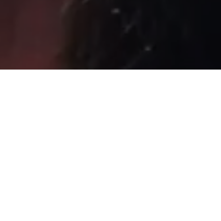
Sâmia Bomfim é deputada federal reeleita em 2022 pelo PSOL
de São Paulo. Mantém uma postura aguerrida em defesa dos
direitos humanos, direitos das mulheres e dos trabalhadores.
Faça parte!