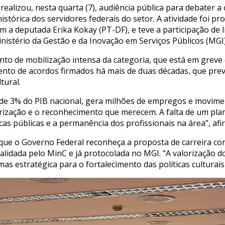
ealizou, nesta quarta (7), audiência pública para debater a 
tórica dos servidores federais do setor. A atividade foi p
 a deputada Erika Kokay (PT-DF), e teve a participação de li
inistério da Gestão e da Inovação em Serviços Públicos (MG
 de mobilização intensa da categoria, que está em greve de
to de acordos firmados há mais de duas décadas, que prev
tural.
s de 3% do PIB nacional, gera milhões de empregos e movime
ização e o reconhecimento que merecem. A falta de um plano
as públicas e a permanência dos profissionais na área”, af
e o Governo Federal reconheça a proposta de carreira con
alidada pelo MinC e já protocolada no MGI. “A valorização d
s estratégica para o fortalecimento das políticas culturais