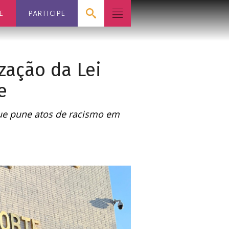
E
PARTICIPE
zação da Lei
e
ue pune atos de racismo em