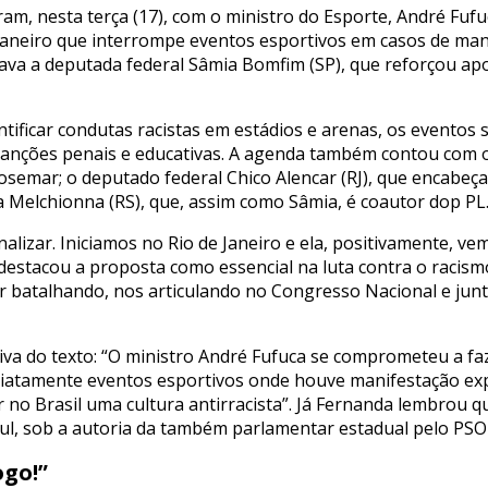
m, nesta terça (17), com o ministro do Esporte, André Fufuc
e Janeiro que interrompe eventos esportivos em casos de mani
va a deputada federal Sâmia Bomfim (SP), que reforçou apo
ntificar condutas racistas em estádios e arenas, os evento
anções penais e educativas. A agenda também contou com o
 Josemar; o deputado federal Chico Alencar (RJ), que encabeç
 Melchionna (RS), que, assim como Sâmia, é coautor dop PL
onalizar. Iniciamos no Rio de Janeiro e ela, positivamente, v
destacou a proposta como essencial na luta contra o racism
 batalhando, nos articulando no Congresso Nacional e junto
iva do texto: “O ministro André Fufuca se comprometeu a f
iatamente eventos esportivos onde houve manifestação exp
 no Brasil uma cultura antirracista”. Já Fernanda lembrou que
ul, sob a autoria da também parlamentar estadual pelo PSO
go!”