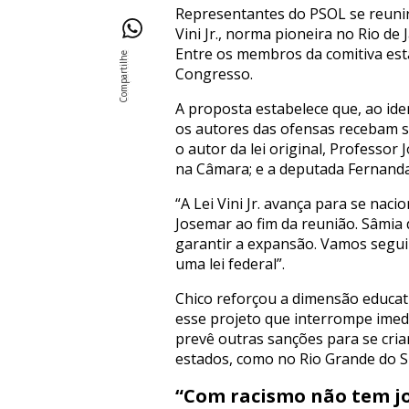
Representantes do PSOL se reunira
Vini Jr., norma pioneira no Rio d
Entre os membros da comitiva esta
Congresso.
A proposta estabelece que, ao ide
os autores das ofensas recebam s
o autor da lei original, Professor
na Câmara; e a deputada Fernanda
“A Lei Vini Jr. avança para se naci
Josemar ao fim da reunião. Sâmia 
garantir a expansão. Vamos seguir
uma lei federal”.
Chico reforçou a dimensão educat
esse projeto que interrompe imed
prevê outras sanções para se criar
estados, como no Rio Grande do S
“Com racismo não tem jo