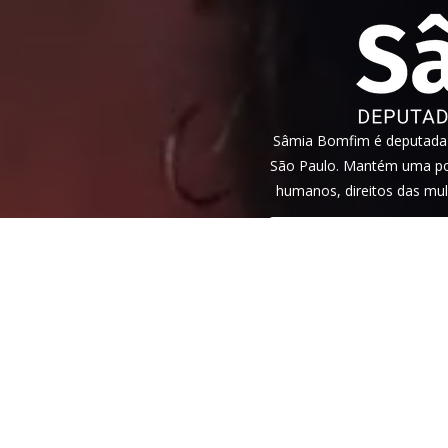
Sâmia Bomfim é deputada f
São Paulo. Mantém uma pos
humanos, direitos das mul