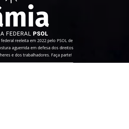
ederal reeleita em 2022 pelo PSOL de
tura aguerrida em defesa dos direitos
heres e dos trabalhadores. Faça parte!