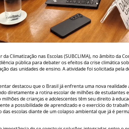
ar da Climatização nas Escolas (SUBCLIMA), no âmbito da C
iência pública para debater os efeitos da crise climática s
tação das unidades de ensino. A atividade foi solicitada pel
entar destacou que o Brasil já enfrenta uma nova realidade
do diretamente a rotina escolar de milhões de estudantes e
ão milhões de crianças e adolescentes têm seu direito à educ
ente a possibilidade de aprendizado e o exercício do trabalh
o das escolas diante de um colapso ambiental que já é perm
importância de se construir soluções integradas entre o p