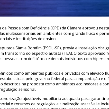
 da Pessoa com Deficiência (CPD) da Câmara aprovou nesta te
alas multissensoriais em ambientes com grande fluxo e per
rciais e instituições de ensino.
 deputada Sâmia Bomfim (PSOL-SP), previa a instalação obrig
 transtorno do espectro autista (TEA). O texto aprovado fo
 pessoas com deficiência e demais indivíduos com hipersens
definidos como ambientes públicos e privados com elevado f
m estabelecidas pelo governo federal para a implantação e 
são descritos na proposta como ambientes acolhedores e con
regulação sensorial.
 sonorização ajustáveis; mobiliário adequado para garantir 
rial e recursos de regulação; e sinalização acessível e incl