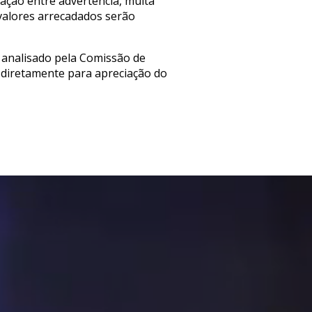
ação entre advertência, multa
 valores arrecadados serão
 analisado pela Comissão de
rá diretamente para apreciação do