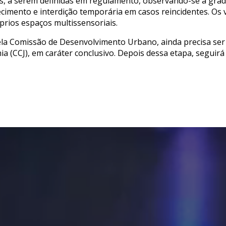
as, a serem definidas em regulamento, observando-se a grad
cimento e interdição temporária em casos reincidentes. Os
rios espaços multissensoriais.
la Comissão de Desenvolvimento Urbano, ainda precisa ser
nia (CCJ), em caráter conclusivo. Depois dessa etapa, segui