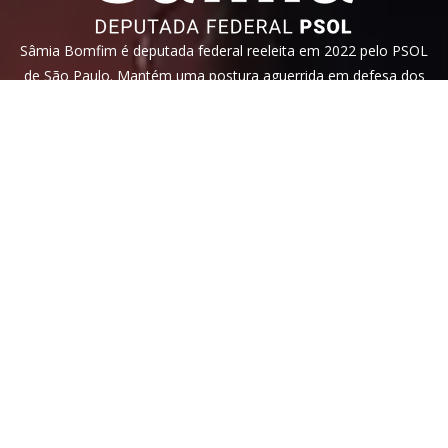
Sâmia Bomfim é deputada federal reeleita em 2022 pelo PSOL
de São Paulo. Mantém uma postura aguerrida em defesa dos
direitos humanos, direitos das mulheres e dos trabalhadores.
Faça parte!
Veja nossa
política de privacidade
. Este site é protegido pelo
reCAPTCHA e, por isso, a
política de privacidade
e os
termos de