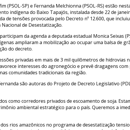
im (PSOL-SP) e Fernanda Melchionna (PSOL-RS) estão nesta
nto indígena do Baixo Tapajós, instalada desde 22 de janeiro
a de tensões provocada pelo Decreto nº 12.600, que incluiu
Nacional de Desestatização.
 participam da agenda a deputada estadual Monica Seixas (
dígenas ampliaram a mobilização ao ocupar uma balsa de grã
ção do decreto.
ssões privadas em mais de 3 mil quilômetros de hidrovias
favorece interesses do agronegócio e prevê dragagens com 
s nas comunidades tradicionais da região.
ernanda são autoras do Projeto de Decreto Legislativo (PDL
dos como corredores privados de escoamento de soja. Estamo
rimônio ambiental estratégico para o país. Queremos a imed
 dos rios amazônicos no programa de desestatização tension