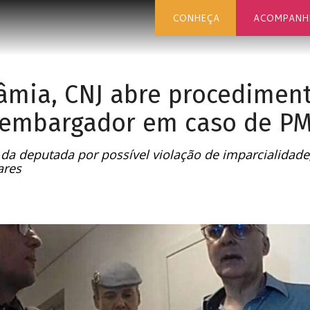
CONHEÇA
ACOMPANH
âmia, CNJ abre procediment
sembargador em caso de P
a deputada por possível violação de imparcialidade;
ares