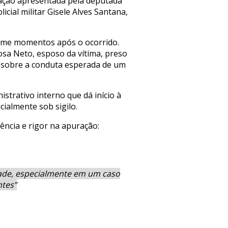
tação apresentada pela deputada
ial militar Gisele Alves Santana,
rime momentos após o ocorrido.
osa Neto, esposo da vítima, preso
as sobre a conduta esperada de um
trativo interno que dá início à
cialmente sob sigilo.
ncia e rigor na apuração:
dade, especialmente em um caso
ntes”