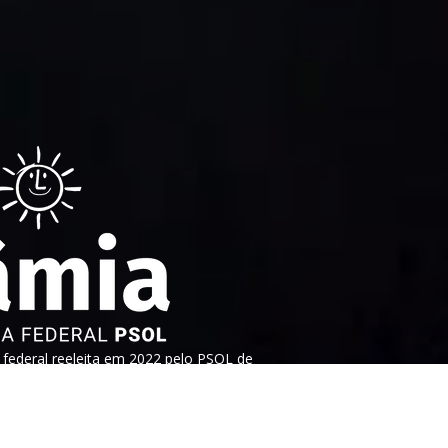
ederal reeleita em 2022 pelo PSOL de
tura aguerrida em defesa dos direitos
heres e dos trabalhadores. Faça parte!