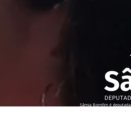
Sâmia Bomfim é deputada f
São Paulo. Mantém uma pos
humanos, direitos das mul