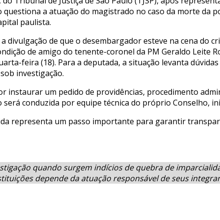
do Tribunal de Justiça de São Paulo (TJSP), após represen
questiona a atuação do magistrado no caso da morte da polic
pital paulista.
ós a divulgação de que o desembargador esteve na cena do c
condição de amigo do tenente-coronel da PM Geraldo Leite R
arta-feira (18). Para a deputada, a situação levanta dúvid
sob investigação.
 instaurar um pedido de providências, procedimento adminis
 será conduzida por equipe técnica do próprio Conselho, ini
da representa um passo importante para garantir transparê
estigação quando surgem indícios de quebra de imparciali
nstituições depende da atuação responsável de seus integra